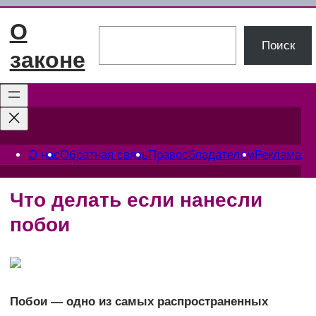
Перейти
О
к
Поиск
Поиск
содержимому
законе
О нас
Обратная связь
Правообладателям
Реклама
Что делать если нанесли
побои
Побои — одно из самых распространенных