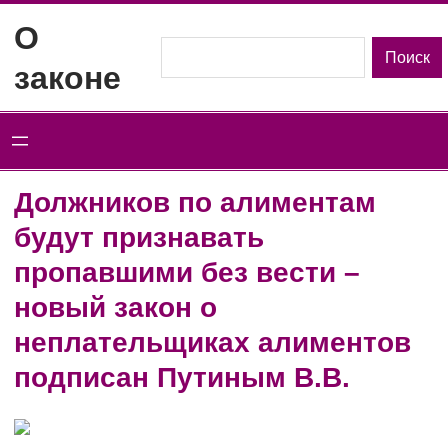
Перейти
О
к
Поиск
Поиск
законе
содержимому
Должников по алиментам
будут признавать
пропавшими без вести –
новый закон о
неплательщиках алиментов
подписан Путиным В.В.