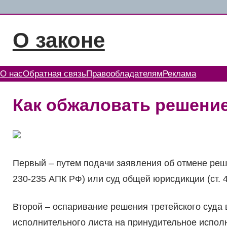
Перейти
к
О законе
содержимому
О нас
Обратная связь
Правообладателям
Реклама
Как обжаловать решение
Первый – путем подачи заявления об отмене реше
230-235 АПК РФ) или суд общей юрисдикции (ст.
Второй – оспаривание решения третейского суда
исполнительного листа на принудительное исполн