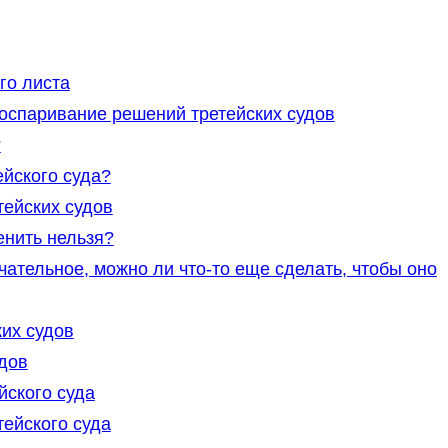
го листа
спаривание решений третейских судов
?
йского суда?
ейских судов
енить нельзя?
чательное, можно ли что-то еще сделать, чтобы оно
их судов
дов
йского суда
ейского суда