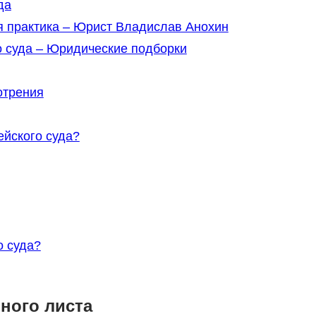
да
я практика – Юрист Владислав Анохин
 суда – Юридические подборки
отрения
йского суда?
о суда?
ного листа