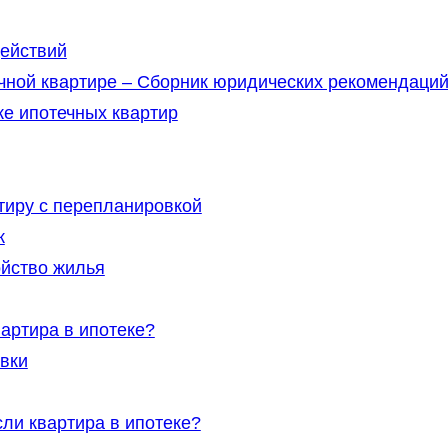
ействий
чной квартире – Сборник юридических рекомендаци
ке ипотечных квартир
тиру с перепланировкой
к
ойство жилья
артира в ипотеке?
вки
ли квартира в ипотеке?