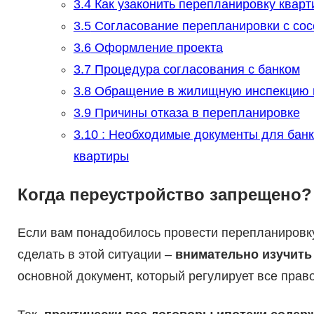
3.4
Как узаконить перепланировку квар
3.5
Согласование перепланировки с со
3.6
Оформление проекта
3.7
Процедура согласования с банком
3.8
Обращение в жилищную инспекцию 
3.9
Причины отказа в перепланировке
3.10
: Необходимые документы для банк
квартиры
Когда переустройство запрещено?
Если вам понадобилось провести перепланировку
сделать в этой ситуации –
внимательно изучить
основной документ, который регулирует все пра