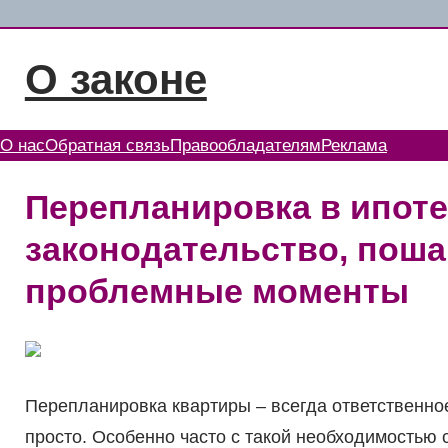
Перейти
к
О законе
содержимому
О нас
Обратная связь
Правообладателям
Реклама
Перепланировка в ипоте
законодательство, поша
проблемные моменты
Перепланировка квартиры – всегда ответственное
просто. Особенно часто с такой необходимостью