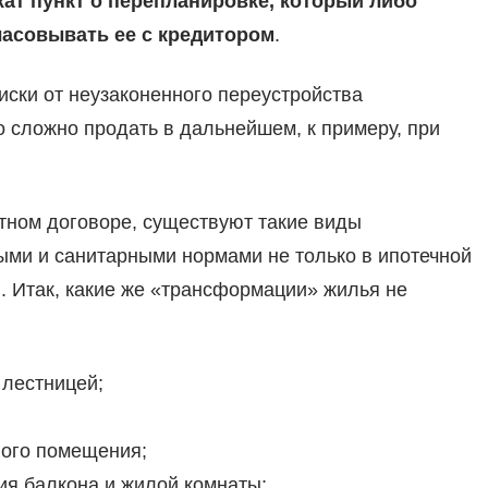
ат пункт о перепланировке, который либо
ласовывать ее с кредитором
.
иски от неузаконенного переустройства
о сложно продать в дальнейшем, к примеру, при
итном договоре, существуют такие виды
ыми и санитарными нормами не только в ипотечной
. Итак, какие же «трансформации» жилья не
 лестницей;
лого помещения;
ия балкона и жилой комнаты;