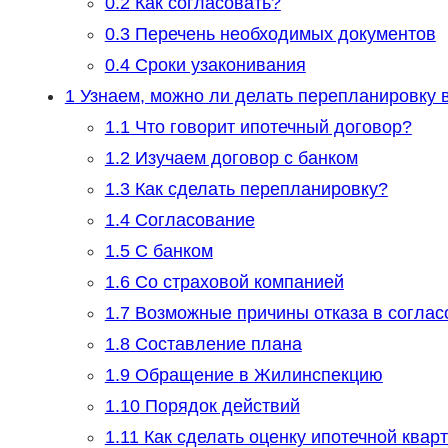
0.2
Как согласовать?
0.3
Перечень необходимых документов
0.4
Сроки узаконивания
1
Узнаем, можно ли делать перепланировку в
1.1
Что говорит ипотечный договор?
1.2
Изучаем договор с банком
1.3
Как сделать перепланировку?
1.4
Согласование
1.5
С банком
1.6
Со страховой компанией
1.7
Возможные причины отказа в соглас
1.8
Составление плана
1.9
Обращение в Жилинспекцию
1.10
Порядок действий
1.11
Как сделать оценку ипотечной квар