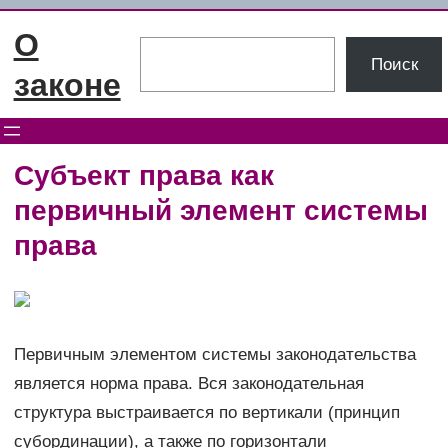
Перейти
О
к
Поиск
Поиск
содержимому
законе
Субъект права как
первичный элемент системы
права
Первичным элементом системы законодательства
является норма права. Вся законодательная
структура выстраивается по вертикали (принцип
субординации), а также по горизонтали