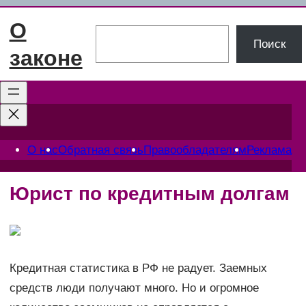
Перейти
О
к
Поиск
Поиск
содержимому
законе
О нас
Обратная связь
Правообладателям
Реклама
Юрист по кредитным долгам
Кредитная статистика в РФ не радует. Заемных
средств люди получают много. Но и огромное