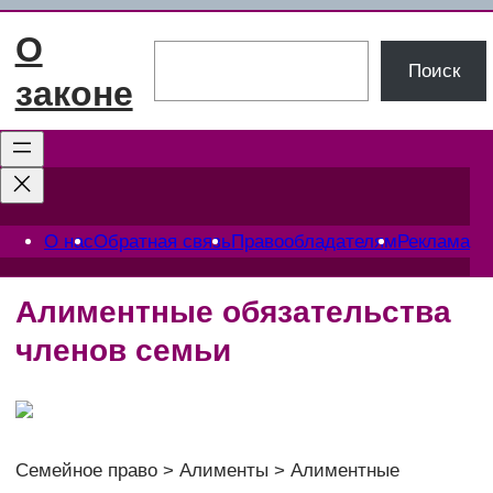
Перейти
О
к
Поиск
Поиск
содержимому
законе
О нас
Обратная связь
Правообладателям
Реклама
Алиментные обязательства
членов семьи
Семейное право > Алименты > Алиментные