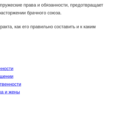
пружеские права и обязанности, предотвращает
расторжении брачного союза.
акта, как его правильно составить и к каким
нности
ашении
твенности
жа и жены