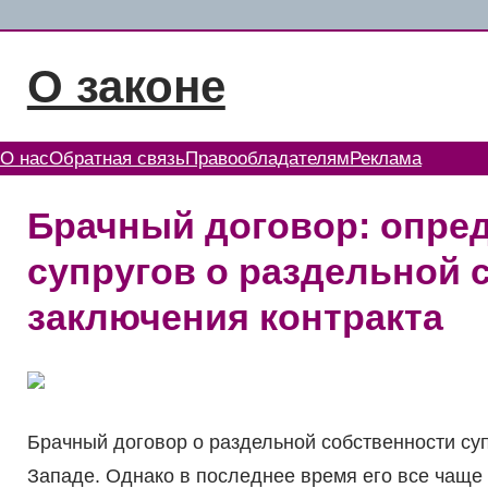
Перейти
к
О законе
содержимому
О нас
Обратная связь
Правообладателям
Реклама
Брачный договор: опре
супругов о раздельной 
заключения контракта
Брачный договор о раздельной собственности су
Западе. Однако в последнее время его все чаще 