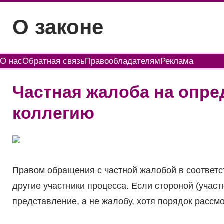
Перейти
О законе
к
содержимому
О нас
Обратная связь
Правообладателям
Реклама
Частная жалоба на опр
коллегию
Правом обращения с частной жалобой в соответст
другие участники процесса. Если стороной (участ
представление, а не жалобу, хотя порядок расс