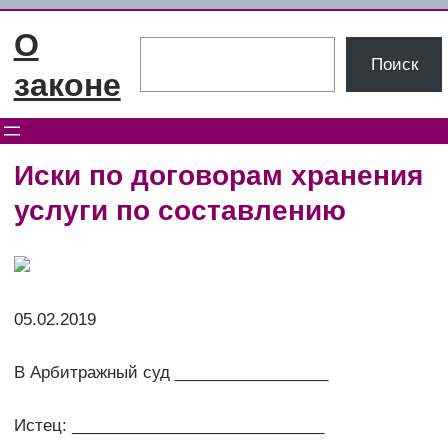
Перейти
О
к
Поиск
Поиск
содержимому
законе
Иски по договорам хранения
услуги по составлению
05.02.2019
В Арбитражный суд _________________
Истец: ____________________________