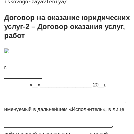
iskovogo-zayavleniya/
Договор на оказание юридических
услуг-2 – Договор оказания услуг,
работ
г.
______________
«__»___________________ 20__г.
______________________________________ ,
именуемый в дальнейшем «Исполнитель», в лице
________________________________________,
действующей на основании , с одной