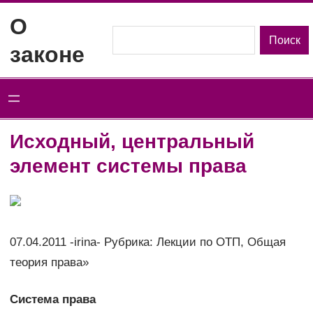
Перейти
О
к
Поиск
Поиск
законе
содержимому
Исходный, центральный
элемент системы права
07.04.2011 -irina- Рубрика: Лекции по ОТП, Общая
теория права»
Система права