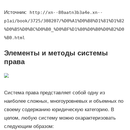
Источник:
http://xn--80aatn3b3a4e.xn--
p1ai/book/3725/308207/%D0%A1%D0%B8%D1%81%D1%82
%D0%B5%D0%BC%D0%B0_%D0%BF%D1%80%D0%B0%D0%B2%D0
%B0.html
Элементы и методы системы
права
Система права представляет собой одну из
наиболее сложных, многоуровневых и объемных по
своему содержанию юридическую категорию. В
целом, любую систему можно охарактеризовать
следующим образом: