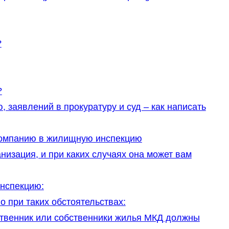
?
?
заявлений в прокуратуру и суд – как написать
омпанию в жилищную инспекцию
анизация, и при каких случаях она может вам
нспекцию:
 при таких обстоятельствах:
твенник или собственники жилья МКД должны