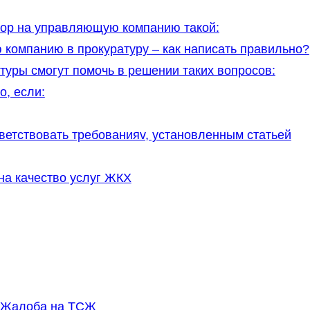
ор на управляющую компанию такой:
компанию в прокуратуру – как написать правильно?
туры смогут помочь в решении таких вопросов:
, если:
ветствовать требованияv, установленным статьей
на качество услуг ЖКХ
: Жалоба на ТСЖ