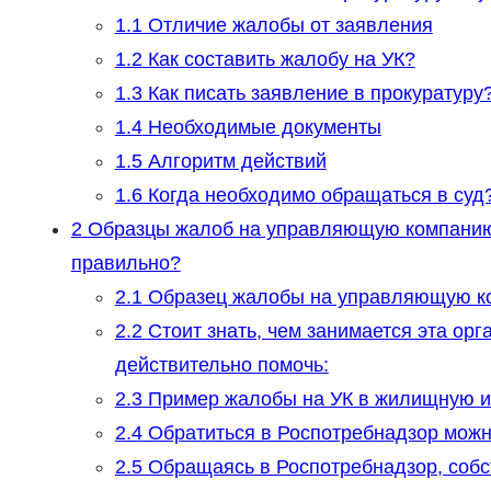
1.1
Отличие жалобы от заявления
1.2
Как составить жалобу на УК?
1.3
Как писать заявление в прокуратуру
1.4
Необходимые документы
1.5
Алгоритм действий
1.6
Когда необходимо обращаться в суд
2
Образцы жалоб на управляющую компанию, 
правильно?
2.1
Образец жалобы на управляющую к
2.2
Стоит знать, чем занимается эта орг
действительно помочь:
2.3
Пример жалобы на УК в жилищную и
2.4
Обратиться в Роспотребнадзор можно
2.5
Обращаясь в Роспотребнадзор, собс