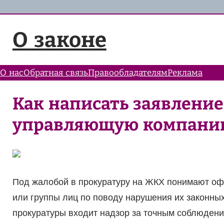
Перейти
к
О законе
содержимому
О нас
Обратная связь
Правообладателям
Реклама
Как написать заявление
управляющую компани
Под жалобой в прокуратуру на ЖКХ понимают оф
или группы лиц по поводу нарушения их законных
прокуратуры входит надзор за точным соблюден