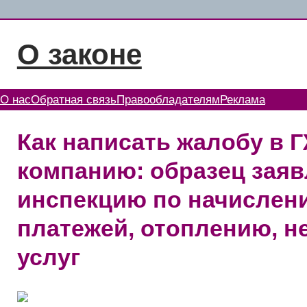
Перейти
к
О законе
содержимому
О нас
Обратная связь
Правообладателям
Реклама
Как написать жалобу в
компанию: образец зая
инспекцию по начислен
платежей, отоплению, н
услуг