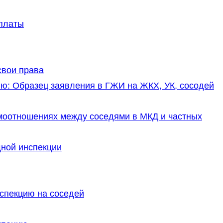
платы
свои права
ю: Образец заявления в ГЖИ на ЖКХ, УК, сосодей
моотношениях между соседями в МКД и частных
ной инспекции
спекцию на соседей