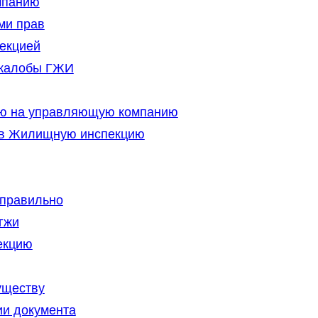
мпанию
ми прав
екцией
 жалобы ГЖИ
ю на управляющую компанию
е в Жилищную инспекцию
 правильно
гжи
екцию
уществу
ии документа