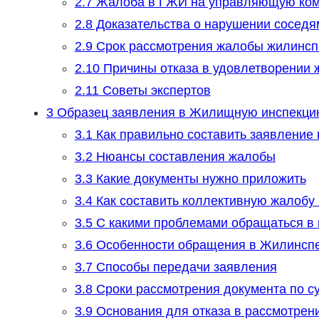
2.7
Жалоба в ГЖИ на управляющую ко
2.8
Доказательства о нарушении соседя
2.9
Срок рассмотрения жалобы жилинсп
2.10
Причины отказа в удовлетворении
2.11
Советы экспертов
3
Образец заявления в Жилищную инспекци
3.1
Как правильно составить заявлени
3.2
Нюансы составления жалобы
3.3
Какие документы нужно приложить
3.4
Как составить коллективную жалобу
3.5
С какими проблемами обращаться в 
3.6
Особенности обращения в Жилинсп
3.7
Способы передачи заявления
3.8
Сроки рассмотрения документа по с
3.9
Основания для отказа в рассмотрен