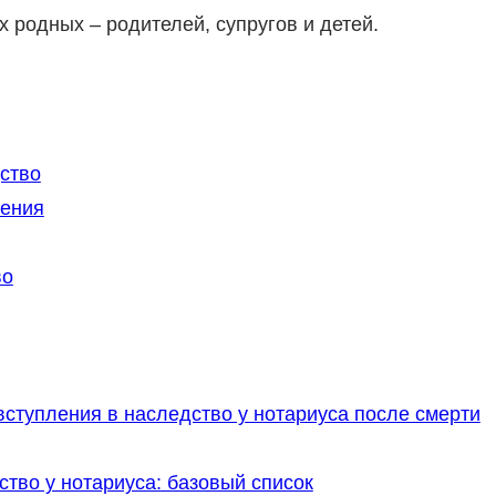
 родных – родителей, супругов и детей.
ство
ления
во
ступления в наследство у нотариуса после смерти
тво у нотариуса: базовый список