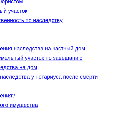
 юристом
ый участок
венность по наследству
ения наследства на частный дом
емельный участок по завещанию
едства на дом
аследства у нотариуса после смерти
ления?
ого имущества