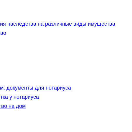
ия наследства на различные виды имущества
тво
м: документы для нотариуса
ка у нотариуса
тво на дом