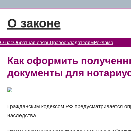
Перейти
к
О законе
содержимому
О нас
Обратная связь
Правообладателям
Реклама
Как оформить полученн
документы для нотариу
Гражданским кодексом РФ предусматривается оп
наследства.