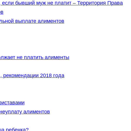
 если бывший муж не платит – Территория Права
ов
льной выплате алиментов
олжает не платить алименты
, рекомендации 2018 года
риставами
 неуплату алиментов
ца ребенка?