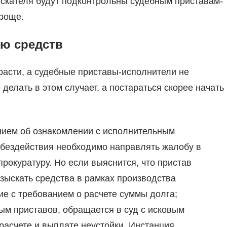
ыскателя будут подконтрольны судебным приставам-
проще.
лю средств
асти, а судебные приставы-исполнители не
делать в этом случает, а постараться скорее начать
нием об ознакомлении с исполнительным
 бездействия необходимо направлять жалобу в
рокуратуру. Но если выяснится, что пристав
зыскать средства в рамках производства
е с требованием о расчете суммы долга;
м приставов, обращается в суд с исковым
расчете и выплате неустойки. Инстанция