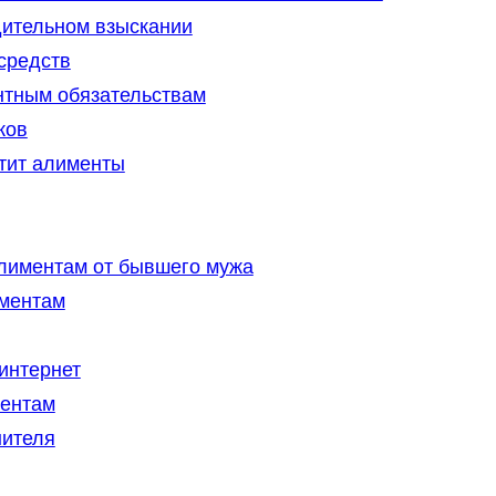
дительном взыскании
средств
нтным обязательствам
ков
тит алименты
лиментам от бывшего мужа
иментам
 интернет
ментам
нителя