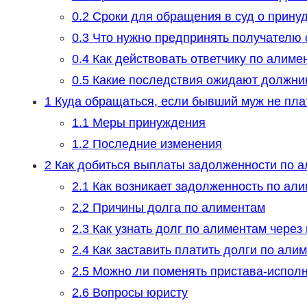
0.2
Сроки для обращения в суд о прину
0.3
Что нужно предпринять получателю 
0.4
Как действовать ответчику по алиме
0.5
Какие последствия ожидают должни
1
Куда обращаться, если бывший муж не пла
1.1
Меры принуждения
1.2
Последние изменения
2
Как добиться выплаты задолженности по а
2.1
Как возникает задолженность по ал
2.2
Причины долга по алиментам
2.3
Как узнать долг по алиментам через
2.4
Как заставить платить долги по али
2.5
Можно ли поменять пристава-испол
2.6
Вопросы юристу