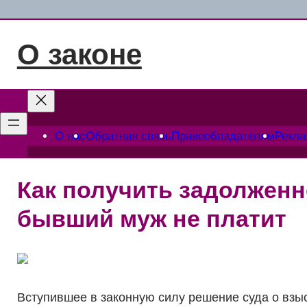
Перейти
к
О законе
содержимому
О нас
Обратная связь
Правообладателям
Рекл
Как получить задолженн
бывший муж не платит
Вступившее в законную силу решение суда о взы