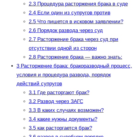
2.3
Процедура расторжения брака в суде
2.4
Если один из супругов против
2.5
Что пишется в исковом заявлении?
2.6
Порядок развода через суд
2.7
Расторжение брака через суд при
отсутствии одной из сторон
2.8
Расторжение брака — важно знать:
3
Расторжение брака: бракоразводный процесс,
условия и процедура развода, порядок
действий супругов
3.1
Где расторгают брак?
3.2
Развод через ЗАГС
3.3
В каких случаях возможен?
3.4
какие нужны документы?
3.5
как расторгается брак?
3.6
развод в судебном порядке