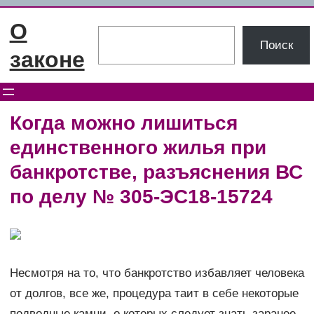
Перейти
О
к
Поиск
Поиск
содержимому
законе
Когда можно лишиться
единственного жилья при
банкротстве, разъяснения ВС
по делу № 305-ЭС18-15724
Несмотря на то, что банкротство избавляет человека
от долгов, все же, процедура таит в себе некоторые
подводные камни, о которых следует знать заранее.