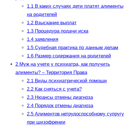
1.1
В каких случаях дети платят алименты
на родителей
1.2
Взыскание выплат
1.3
Процедура подачи иска
1.4
заявления
1.5
Судебная практика по данным делам
1.6
Размер содержания на родителей
2
Муж на учете у психиатра, как получить
алименты? – Территория Права
2.1
Виды психиатрической помощи
2.2
Как сняться с учета?
2.3
Нюансы отмены диагноза
2.4
Порядок отмены диагноза
2.5
Алиментов нетрудоспособному супругу
при шизофрении