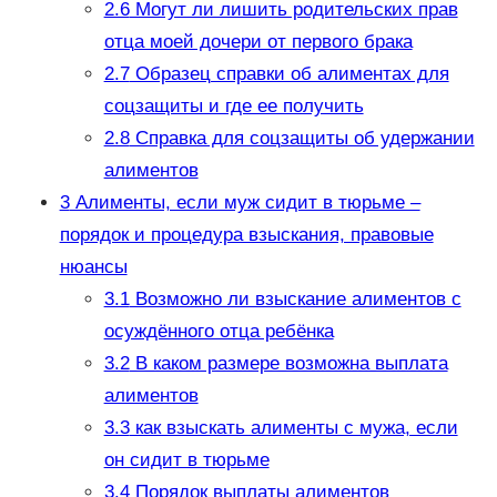
2.6
Могут ли лишить родительских прав
отца моей дочери от первого брака
2.7
Образец справки об алиментах для
соцзащиты и где ее получить
2.8
Cправка для соцзащиты об удержании
алиментов
3
Алименты, если муж сидит в тюрьме –
порядок и процедура взыскания, правовые
нюансы
3.1
Возможно ли взыскание алиментов с
осуждённого отца ребёнка
3.2
В каком размере возможна выплата
алиментов
3.3
как взыскать алименты с мужа, если
он сидит в тюрьме
3.4
Порядок выплаты алиментов