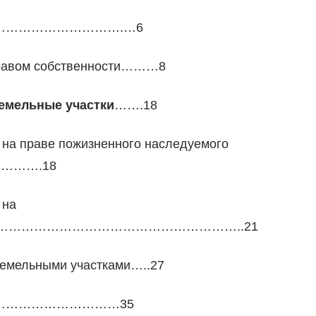
в…………………………………….…6
 правом собственности………8
земельные участки
…….18
 на праве пожизненного наследуемого
……….18
 на
ования………………………………………………………..21
 земельными участками…..27
………………………35