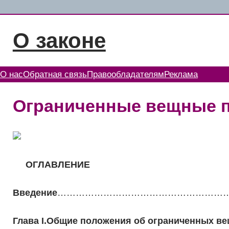
Перейти
к
О законе
содержимому
О нас
Обратная связь
Правообладателям
Реклама
Ограниченные вещные п
ОГЛАВЛЕНИЕ
Введение
…………………………………………………
Глава I.Общие положения об ограниченных в