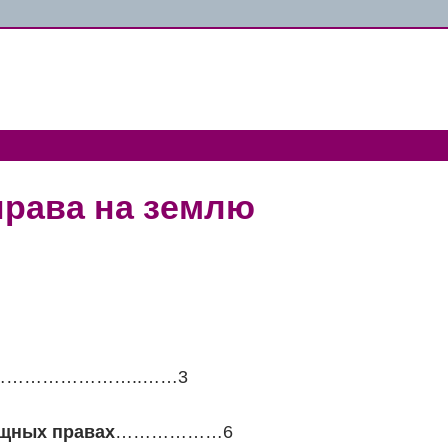
рава на землю
…………………..……3
ещных правах
………………6