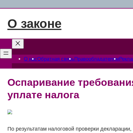
Перейти
к
О законе
содержимому
О нас
Обратная связь
Правообладателям
Рекл
Оспаривание требования
уплате налога
По результатам налоговой проверки декларации, 