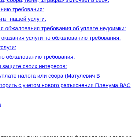
а, сбора, пени, штрафа» включает в себя:
анию требования:
ат нашей услуги:
я обжалования требования об уплате недоимки:
 оказания услуги по обжалованию требования:
слуги:
 по обжалованию требования:
 защите своих интересов:
плате налога или сбора (Матулевич В
спорить с учетом нового разъяснения Пленума ВАС
а