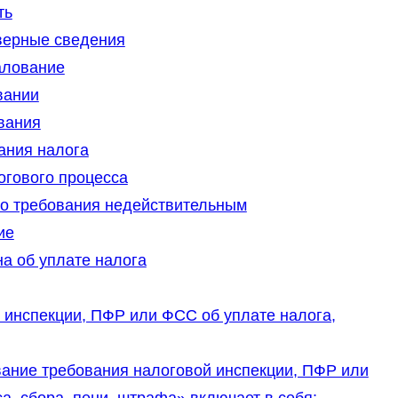
ть
верные сведения
алование
вании
вания
ания налога
огового процесса
о требования недействительным
ие
а об уплате налога
инспекции, ПФР или ФСС об уплате налога,
ание требования налоговой инспекции, ПФР или