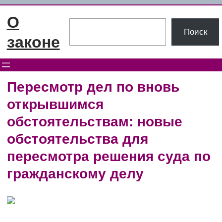
Перейти
О
к
Поиск
Поиск
содержимому
законе
Пересмотр дел по вновь
открывшимся
обстоятельствам: новые
обстоятельства для
пересмотра решения суда по
гражданскому делу