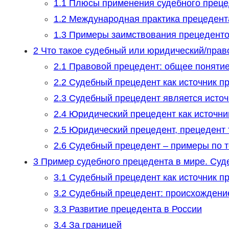
1.1
Плюсы применения судебного преце
1.2
Международная практика прецедент
1.3
Примеры заимствования прецедент
2
Что такое судебный или юридический/прав
2.1
Правовой прецедент: общее поняти
2.2
Судебный прецедент как источник пр
2.3
Судебный прецедент является исто
2.4
Юридический прецедент как источни
2.5
Юридический прецедент, прецедент 
2.6
Судебный прецедент – примеры по 
3
Пример судебного прецедента в мире. Суде
3.1
Судебный прецедент как источник п
3.2
Судебный прецедент: происхождени
3.3
Развитие прецедента в России
3.4
За границей