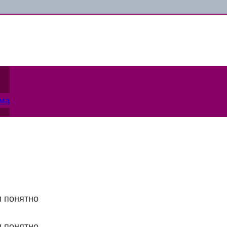
ама
и понятно
и понятно