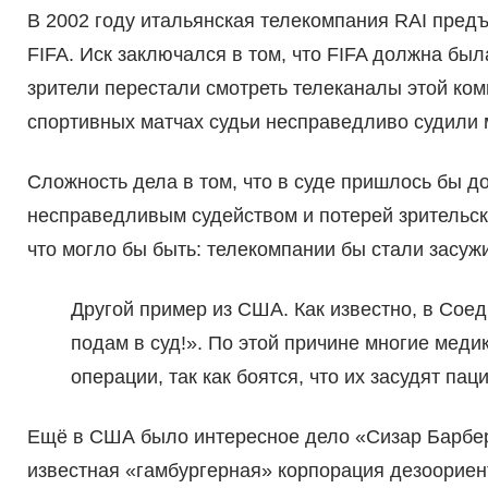
В 2002 году итальянская телекомпания RAI пред
FIFA. Иск заключался в том, что FIFA должна был
зрители перестали смотреть телеканалы этой комп
спортивных матчах судьи несправедливо судили м
Сложность дела в том, что в суде пришлось бы д
несправедливым судейством и потерей зрительск
что могло бы быть: телекомпании бы стали засуж
Другой пример из США. Как известно, в Сое
подам в суд!». По этой причине многие меди
операции, так как боятся, что их засудят пац
Ещё в США было интересное дело «Сизар Барбер 
известная «гамбургерная» корпорация дезоориент