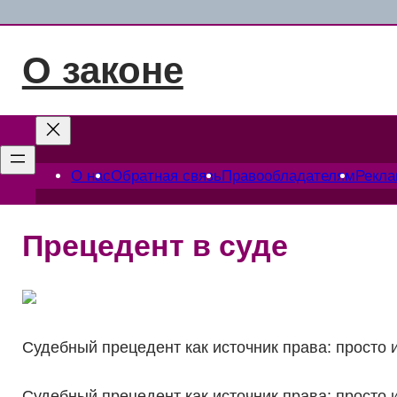
Перейти
к
О законе
содержимому
О нас
Обратная связь
Правообладателям
Рекл
Прецедент в суде
Судебный прецедент как источник права: просто 
Судебный прецедент как источник права: просто 