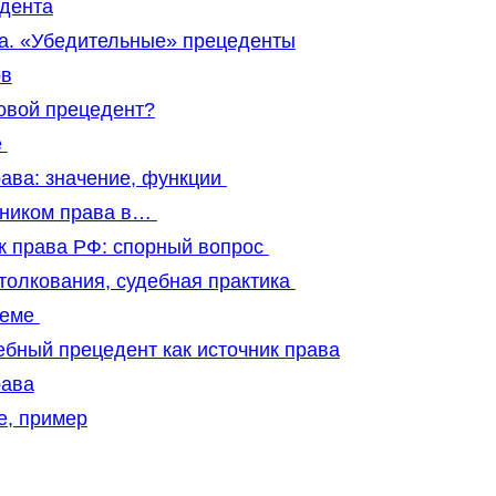
дента
а. «Убедительные» прецеденты
ов
овой прецедент?
е
ава: значение, функции
чником права в…
к права РФ: спорный вопрос
толкования, судебная практика
теме
бный прецедент как источник права
рава
е, пример