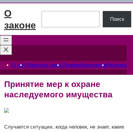
Перейти
О
к
Поиск
Поиск
содержимому
законе
О нас
Обратная связь
Правообладателям
Реклама
Принятие мер к охране
наследуемого имущества
Случается ситуации, когда человек, не знает, какие