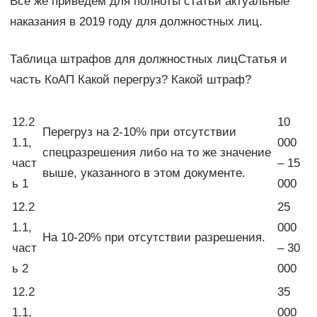
Всё же приведём для полноты статьи актуальные
наказания в 2019 году для должностных лиц.
Таблица штрафов для должностных лицСтатья и
часть КоАП Какой перегруз? Какой штраф?
12.2
10
Перегруз на 2-10% при отсутствии
1.1,
000
спецразрешения либо на то же значение
част
– 15
выше, указанного в этом документе.
ь 1
000
12.2
25
1.1,
000
На 10-20% при отсутствии разрешения.
част
– 30
ь 2
000
12.2
35
1.1,
000