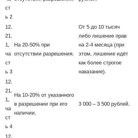
ст
ь 2
12.
От 5 до 10 тысяч
21.
либо лишение прав
1,
На 20-50% при
на 2-4 месяца (при
ча
отсутствии разрешения.
этом, лишение идёт
ст
как более строгое
ь 3
наказание).
12.
21.
На 10-20% от указанного
1,
в разрешении при его
3 000 – 3 500 рублей.
ча
наличии.
ст
ь 4
12.