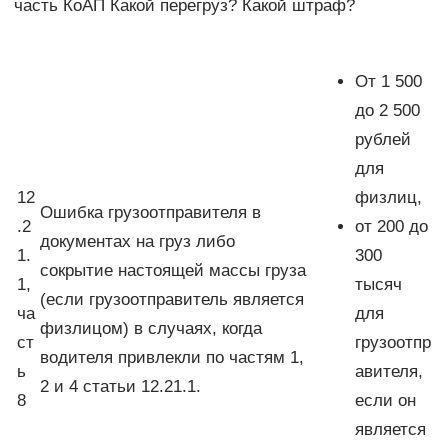
часть КоАП Какой перегруз? Какой штраф?
От 1 500
до 2 500
рублей
для
12
физлиц,
Ошибка грузоотправителя в
.2
от 200 до
документах на груз либо
1.
300
сокрытие настоящей массы груза
1,
тысяч
(если грузоотправитель является
ча
для
физлицом) в случаях, когда
ст
грузоотпр
водителя привлекли по частям 1,
ь
авителя,
2 и 4 статьи 12.21.1.
8
если он
является