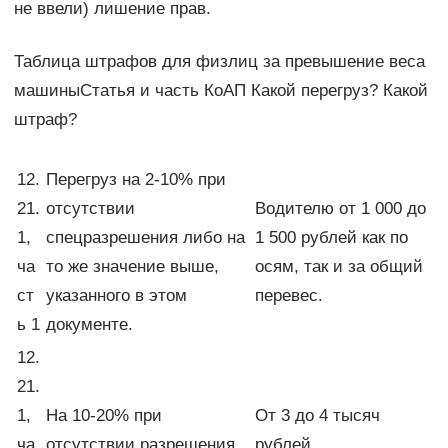
не ввели) лишение прав.
Таблица штрафов для физлиц за превышение веса
машиныСтатья и часть КоАП Какой перегруз? Какой
штраф?
12.
Перегруз на 2-10% при
21.
отсутствии
Водителю от 1 000 до
1,
спецразрешения либо на
1 500 рублей как по
ча
то же значение выше,
осям, так и за общий
ст
указанного в этом
перевес.
ь 1
документе.
12.
21.
1,
На 10-20% при
От 3 до 4 тысяч
ча
отсутствии разрешения.
рублей.