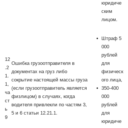
юридиче
ским
лицом.
Штраф 5
000
рублей
12
Ошибка грузоотправителя в
для
.2
документах на груз либо
физическ
1.
сокрытие настоящей массы груза
ого лица,
1,
(если грузоотправитель является
350-400
ча
физлицом) в случаях, когда
000
ст
водителя привлекли по частям 3,
рублей
ь
5 и 6 статьи 12.21.1.
для
9
юридиче