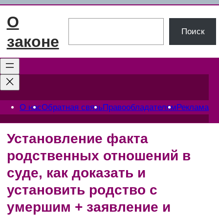
Перейти
О
к
Поиск
Поиск
содержимому
законе
О нас
Обратная связь
Правообладателям
Реклама
Установление факта
родственных отношений в
суде, как доказать и
установить родство с
умершим + заявление и