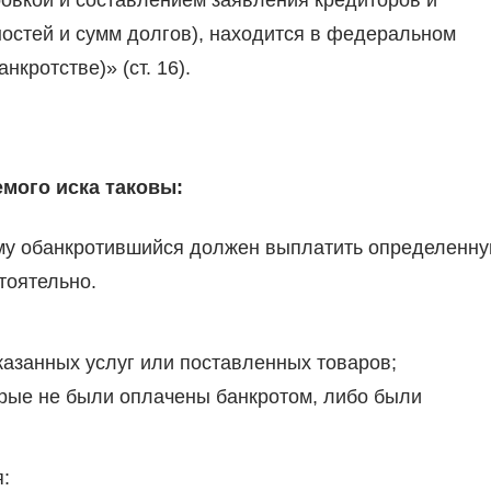
овкой и составлением заявления кредиторов и
ностей и сумм долгов), находится в федеральном
кротстве)» (ст. 16).
мого иска таковы:
ому обанкротившийся должен выплатить определенн
тоятельно.
казанных услуг или поставленных товаров;
орые не были оплачены банкротом, либо были
: