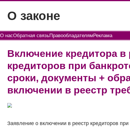
Перейти
О законе
к
содержимому
О нас
Обратная связь
Правообладателям
Реклама
Включение кредитора в 
кредиторов при банкрот
сроки, документы + обр
включении в реестр тре
Заявление о включении в реестр кредиторов при 