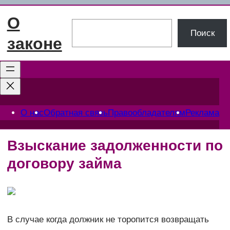
Перейти
О
к
Поиск
Поиск
содержимому
законе
О нас
Обратная связь
Правообладателям
Реклама
Взыскание задолженности по
договору займа
В случае когда должник не торопится возвращать