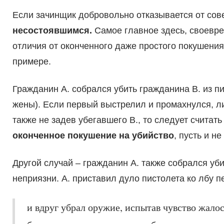
Если зачинщик добровольно отказывается от сов
несостоявшимся.
Самое главное здесь, своевре
отличия от оконченного даже простого покушения
примере.
Гражданин А. собрался убить гражданина В. из п
жены). Если первый выстрелил и промахнулся, л
также не задев убегавшего В., то следует счита
оконченное покушение на убийство
, пусть и н
Другой случай – гражданин А. также собрался уб
неприязни. А. приставил дуло пистолета ко лбу п
и вдруг убрал оружие, испытав чувство жалос