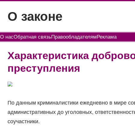
Перейти
О законе
к
содержимому
О нас
Обратная связь
Правообладателям
Реклама
Характеристика доброво
преступления
По данным криминалистики ежедневно в мире со
административных до уголовных, ответственность 
соучастники.