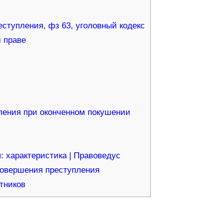
еступления, фз 63, уголовный кодекс
 праве
ления при оконченном покушении
 характеристика | Правоведус
совершения преступления
тников