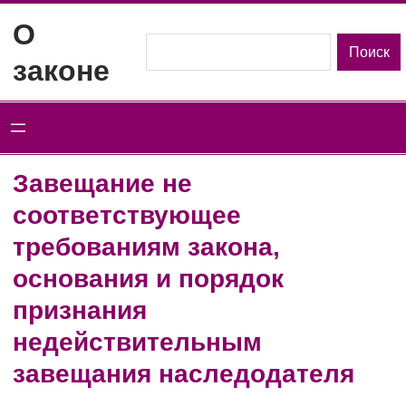
Перейти
О
к
Поиск
Поиск
законе
содержимому
Завещание не
соответствующее
требованиям закона,
основания и порядок
признания
недействительным
завещания наследодателя