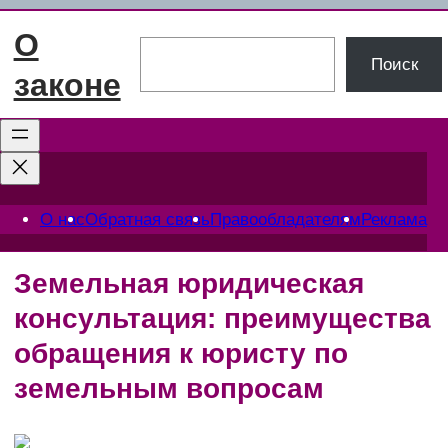
Перейти
О
к
Поиск
Поиск
содержимому
законе
О нас
Обратная связь
Правообладателям
Реклама
Земельная юридическая
консультация: преимущества
обращения к юристу по
земельным вопросам